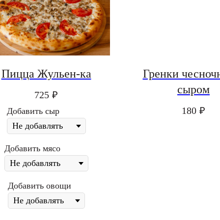
Пицца Жульен-ка
Гренки чесноч
сыром
725
₽
180
₽
Добавить сыр
Добавить мясо
Добавить овощи