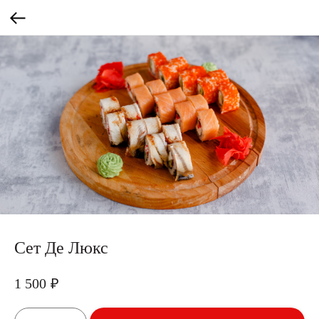
Сет Де Люкс
1 500
₽