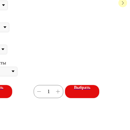
кты
ть
Выбрать