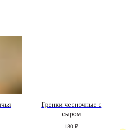
ичья
Гренки чесночные с
сыром
180
₽