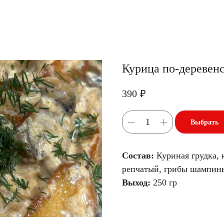
Курица по-деревен
390
₽
Выбрать
Состав:
Куриная грудка, 
репчатый, грибы шампин
Выход:
250 гр