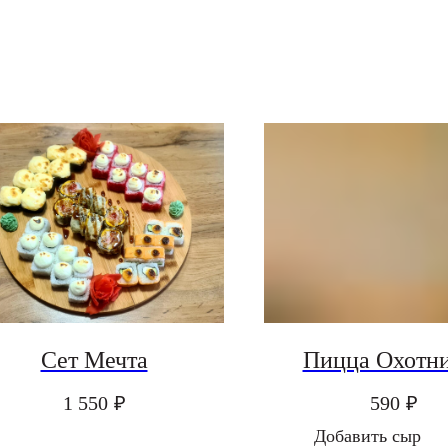
Сет Мечта
Пицца Охотн
1 550
₽
590
₽
Добавить сыр