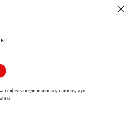
ски
картофель по-деревенски, сливки, лук
ьоны