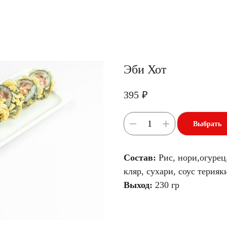
Эби Хот
395
₽
Выбрать
Состав:
Рис, нори,огурец
кляр, сухари, соус терияк
Выход:
230 гр