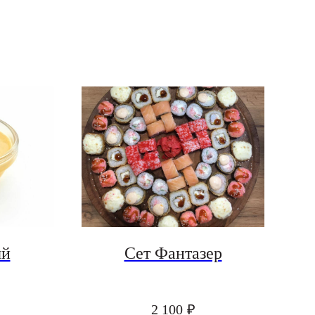
ый
Сет Фантазер
2 100
₽