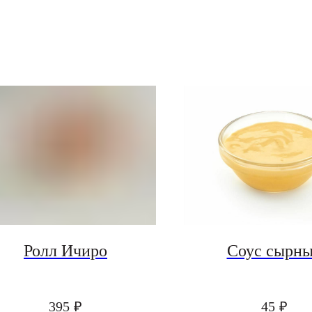
Ролл Ичиро
Соус сырн
395
₽
45
₽